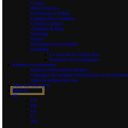
Contact
Tea and coffee-making facilities.
Hôtel Chancery
Un mini-réfrigérateur avec des bouteilles d'eau gratuites.
Événements à Dublin
Emplacement et parking
.
Chèques-cadeaux
Actualités & Blog
It’s your
Dublin hotel
room for the night—use it however you like it.
Voisinage
Each of our 128 contemporary guestrooms are modern, 1920’s art-
Fitness
deco-inspired rooms with different room configurations. Choose
Déclaration d'accessibilité
from:
Durabilité
Chambres King classiques.
La webcam de Grafton Bee
Chambres doubles et lits jumeaux classiques.
Royaume des champignons
Chambres Deluxe King et Twin.
Réunions et événements
Chambres accessibles.
Espaces événementiels Bartley's
Les chambres superposées sont idéales pour partager ou
Formulaire de demande d'information sur les événeme
comme chambre familiale supplémentaire.
Salles de réunion hors site
Chambres familiales pouvant accueillir jusqu'à six
Gérer ma réservation
personnes.
Réserver
The Multi-sharing Rooms are perfect for groups sharing
FR
for four to six guests.
EN
Chambres avec terrasse et balcon privé.
DE
Studio avec balcon et vue sur la ville.
ES
IT
.
ZH