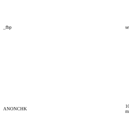
_fbp
se
1
ANONCHK
m