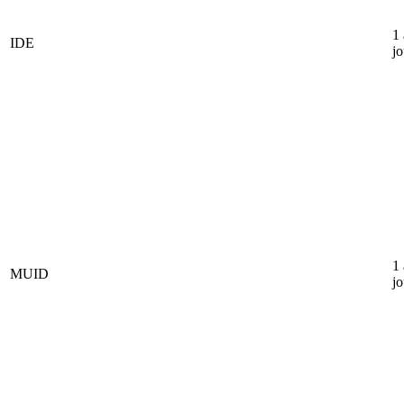
1
IDE
jo
1
MUID
jo