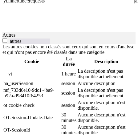
yt.innertube::requests
j
Autres
autres
Les autres cookies non classés sont ceux qui sont en cours d'analyse
et qui n'ont pas encore été classés dans une catégorie.
La
Cookie
Description
durée
La description n'est pas
__vt
1 heure
disponible actuellement.
ha_userSession
session
Aucune description
mf_733d6e10-9dc1-4ba9-
La description n'est pas
session
b92a-d98410f64253
disponible actuellement.
Aucune description n'est
ot-cookie-check
session
disponible.
30
Aucune description n'est
OT-Session-Update-Date
minutes
disponible.
30
Aucune description n'est
OT-SessionId
minutes
disponible.