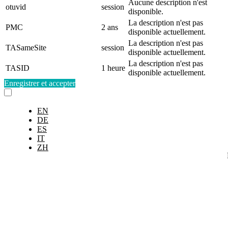
Aucune description n'est
otuvid
session
disponible.
La description n'est pas
PMC
2 ans
disponible actuellement.
La description n'est pas
TASameSite
session
disponible actuellement.
La description n'est pas
TASID
1 heure
disponible actuellement.
Enregistrer et accepter
EN
DE
ES
IT
ZH