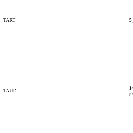
TART
5 
1
TAUD
jo