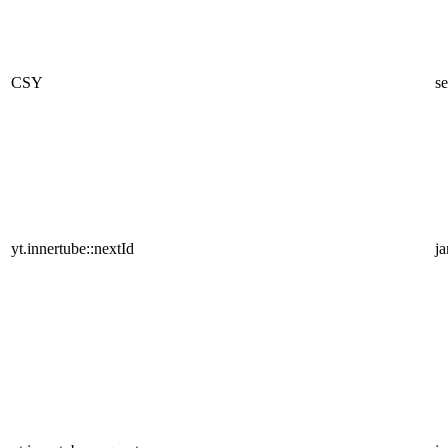
CSY
se
yt.innertube::nextId
j