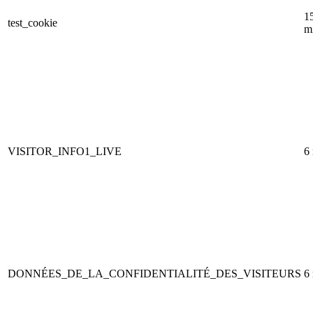
1
test_cookie
m
VISITOR_INFO1_LIVE
6
DONNÉES_DE_LA_CONFIDENTIALITÉ_DES_VISITEURS
6