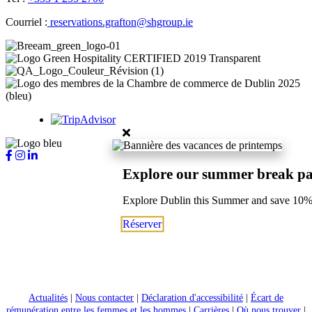
Courriel :
reservations.grafton@shgroup.ie
Explore our summer break p
Explore Dublin this Summer and save 10
Réserver
Actualités
|
Nous contacter
|
Déclaration d'accessibilité
|
Écart de
rémunération entre les femmes et les hommes
|
Carrières
|
Où nous trouver
|