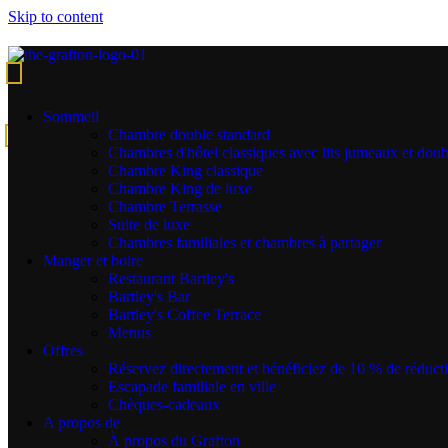
Skip to content
Hotel rooms Dublin
View Luxurious Rooms & Hotel Suites in Dublin
Sommeil
Chambre double standard
Réserver
Chambres d'hôtel classiques avec lits jumeaux et doub
Chambre King classique
A Welcome Reward at the End of a Long Day!
Chambre King de luxe
Chambre Terrasse
The Perfect Place to Rest your Weary Head! Admire stunning
Suite de luxe
skyline views of Dublin afforded by the floor-to-ceiling windows,
Chambres familiales et chambres à partager
and take advantage of the wonderful bedroom amenities at The
Manger et boire
Grafton which include:
Restaurant Bartley's
Bartley's Bar
Douches à l'italienne.
Bartley's Coffee Terrace
Peignoirs et pantoufles moelleux dans les chambres et
Menus
suites de luxe.
Offres
Literie à grand nombre de fils.
Réservez directement et bénéficiez de 10 % de réduct
Téléviseurs HD à écran plat avec possibilité de diffusion
Escapade familiale en ville
de Chrome.
Chèques-cadeaux
Placards ouverts.
A propos de
Bureau de travail avec siège confortable et lampe de
À propos du Grafton
bureau.