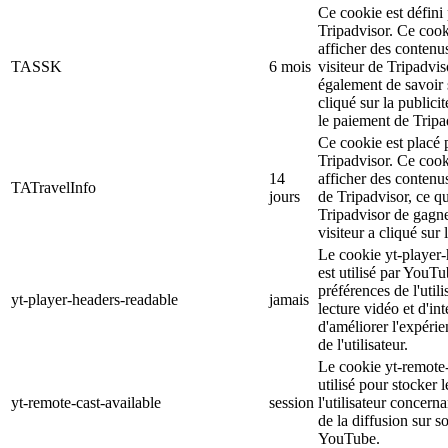
Ce cookie est défini 
Tripadvisor. Ce cooki
afficher des contenu
TASSK
6 mois
visiteur de Tripadvis
également de savoir s
cliqué sur la publicit
le paiement de Tripa
Ce cookie est placé p
Tripadvisor. Ce cooki
14
afficher des contenus
TATravelInfo
jours
de Tripadvisor, ce q
Tripadvisor de gagner
visiteur a cliqué sur 
Le cookie yt-player-
est utilisé par YouTu
préférences de l'util
yt-player-headers-readable
jamais
lecture vidéo et d'int
d'améliorer l'expéri
de l'utilisateur.
Le cookie yt-remote-
utilisé pour stocker 
yt-remote-cast-available
session
l'utilisateur concerna
de la diffusion sur s
YouTube.