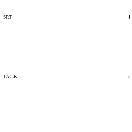
SRT
1
TACds
2