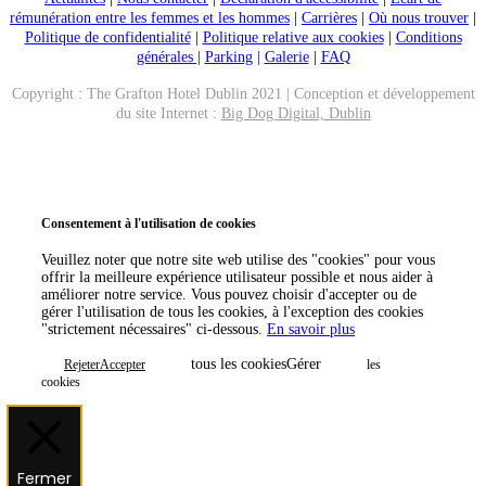
rémunération entre les femmes et les hommes
|
Carrières
|
Où nous trouver
|
Politique de confidentialité
|
Politique relative aux cookies
|
Conditions
générales |
Parking
|
Galerie
|
FAQ
Copyright : The Grafton Hotel Dublin 2021 | Conception et développement
du site Internet :
Big Dog Digital, Dublin
Appeler maintenant
Réserver
Consentement à l'utilisation de cookies
Veuillez noter que notre site web utilise des "cookies" pour vous
offrir la meilleure expérience utilisateur possible et nous aider à
améliorer notre service. Vous pouvez choisir d'accepter ou de
gérer l'utilisation de tous les cookies, à l'exception des cookies
"strictement nécessaires" ci-dessous.
En savoir plus
tous les cookiesGérer
RejeterAccepter
les
cookies
Fermer