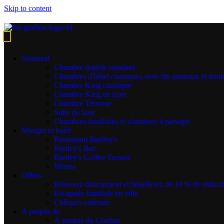
Skip to content
Chambres familiales et chambres à
partager
Sommeil
Recently featured in
Forbes
as one of Dublin’s best places to stay.
Chambre double standard
Chambres d'hôtel classiques avec lits jumeaux et doub
Family Friendly Rooms in Dublin City
Chambre King classique
Chambre King de luxe
Centre
Chambre Terrasse
Suite de luxe
Nos chambres familiales et
chambres à plusieurs lits
peuvent
Chambres familiales et chambres à partager
accueillir 6 personnes sans avoir à payer pour des chambres
Manger et boire
communicantes ou un lit de camp inconfortable ! Flash info ! Toutes
Restaurant Bartley's
les familles ne sont pas 2+2.
Bartley's Bar
Bartley's Coffee Terrace
Certains hôtels sont ravis de proposer des chambres communicantes,
Menus
mais cela signifie deux chambres et le double du prix, ce qui n'est
Offres
pas très réjouissant pour les parents. Alors, devinez quoi ? Nous
Réservez directement et bénéficiez de 10 % de réduct
avons des lits superposés. Les enfants adorent les lits superposés et
Escapade familiale en ville
nous en avons deux dans chaque chambre.
Chèques-cadeaux
A propos de
Et papa et maman bénéficient également d'un grand lit - un
À propos du Grafton