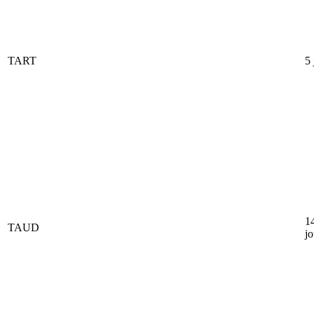
TART
5 
1
TAUD
jo