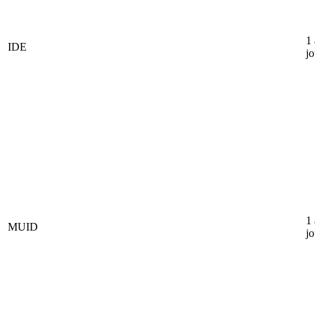
1
IDE
jo
1
MUID
jo