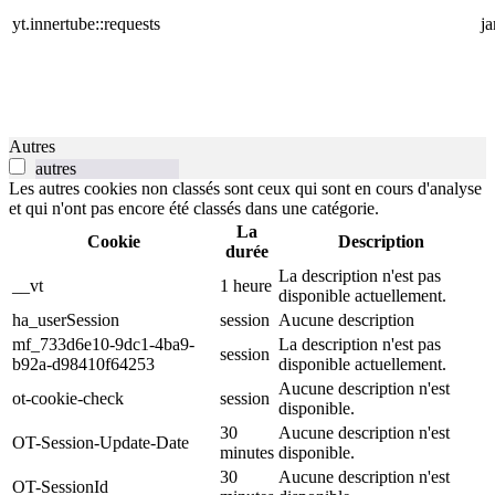
yt.innertube::requests
j
Autres
autres
Les autres cookies non classés sont ceux qui sont en cours d'analyse
et qui n'ont pas encore été classés dans une catégorie.
La
Cookie
Description
durée
La description n'est pas
__vt
1 heure
disponible actuellement.
ha_userSession
session
Aucune description
mf_733d6e10-9dc1-4ba9-
La description n'est pas
session
b92a-d98410f64253
disponible actuellement.
Aucune description n'est
ot-cookie-check
session
disponible.
30
Aucune description n'est
OT-Session-Update-Date
minutes
disponible.
30
Aucune description n'est
OT-SessionId