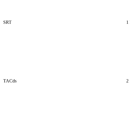
SRT
1
TACds
2