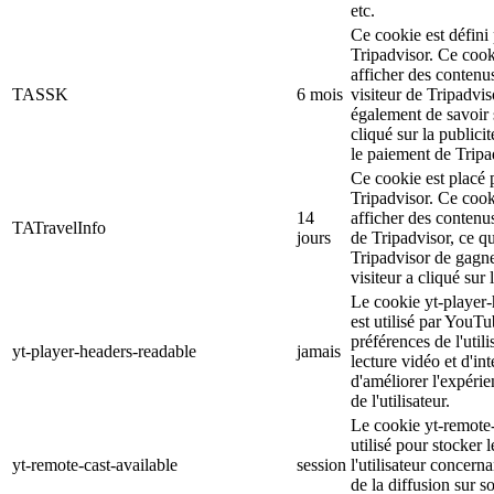
etc.
Ce cookie est défini 
Tripadvisor. Ce cooki
afficher des contenu
TASSK
6 mois
visiteur de Tripadvis
également de savoir s
cliqué sur la publicit
le paiement de Tripa
Ce cookie est placé p
Tripadvisor. Ce cooki
14
afficher des contenus
TATravelInfo
jours
de Tripadvisor, ce q
Tripadvisor de gagner
visiteur a cliqué sur 
Le cookie yt-player-
est utilisé par YouTu
préférences de l'util
yt-player-headers-readable
jamais
lecture vidéo et d'int
d'améliorer l'expéri
de l'utilisateur.
Le cookie yt-remote-
utilisé pour stocker 
yt-remote-cast-available
session
l'utilisateur concerna
de la diffusion sur s