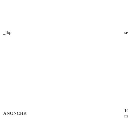
_fbp
se
1
ANONCHK
m