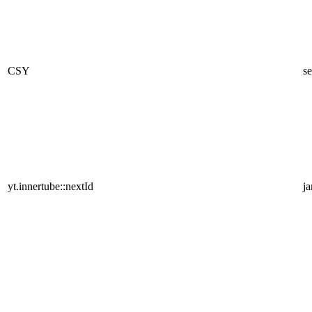
CSY
se
yt.innertube::nextId
j