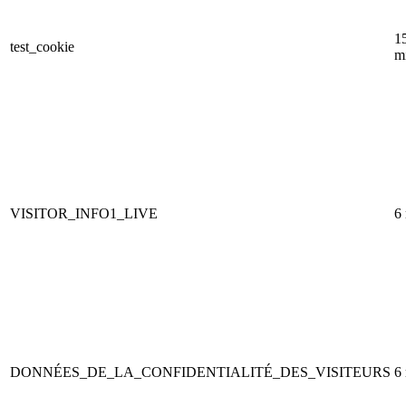
1
test_cookie
m
VISITOR_INFO1_LIVE
6
DONNÉES_DE_LA_CONFIDENTIALITÉ_DES_VISITEURS
6