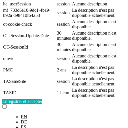
ha_userSession
session
Aucune description
mf_733d6e10-9dc1-4ba9-
La description n'est pas
session
b92a-d98410f64253
disponible actuellement.
Aucune description n'est
ot-cookie-check
session
disponible.
30
Aucune description n'est
OT-Session-Update-Date
minutes
disponible.
30
Aucune description n'est
OT-SessionId
minutes
disponible.
Aucune description n'est
otuvid
session
disponible.
La description n'est pas
PMC
2 ans
disponible actuellement.
La description n'est pas
TASameSite
session
disponible actuellement.
La description n'est pas
TASID
1 heure
disponible actuellement.
Enregistrer et accepter
EN
DE
ES