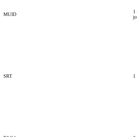
1
MUID
jo
SRT
1