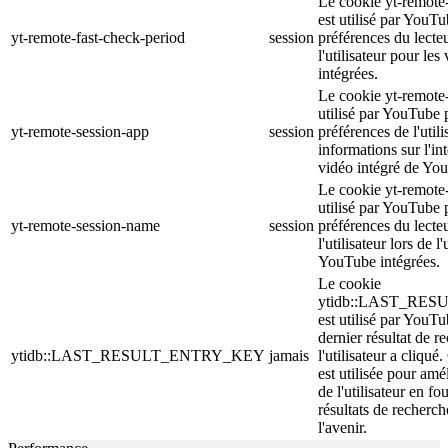
Le cookie yt-remote
est utilisé par YouTu
yt-remote-fast-check-period
session
préférences du lecte
l'utilisateur pour le
intégrées.
Le cookie yt-remote-
utilisé par YouTube 
yt-remote-session-app
session
préférences de l'utili
informations sur l'in
vidéo intégré de Yo
Le cookie yt-remote
utilisé par YouTube 
yt-remote-session-name
session
préférences du lecte
l'utilisateur lors de l
YouTube intégrées.
Le cookie
ytidb::LAST_RE
est utilisé par YouTu
dernier résultat de r
ytidb::LAST_RESULT_ENTRY_KEY
jamais
l'utilisateur a cliqué
est utilisée pour amé
de l'utilisateur en fo
résultats de recherch
l'avenir.