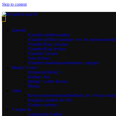
Skip to content
EAT & DRINK
Bartley's à l'hôtel Grafton
Sommeil
Chambre double standard
Chambres d'hôtel classiques avec lits jumeaux et doub
Manger, boire et jouer
Chambre King classique
Chambre King de luxe
Bartley's at
The Grafton
offers the perfect setting for those looking
Chambre Terrasse
to enjoy a bite to eat and drink in Grafton Street, the heart of
Dublin
Suite de luxe
City Centre
with an atmospheric and sophisticated setting, that oozes
Chambres familiales et chambres à partager
old-school glamour. Bartley's is the ideal excuse for breakfast, a spot
Manger et boire
of lunch, an after-hours aperitif with colleagues, casual cocktails
Restaurant Bartley's
over a weekend catch-up or maybe a quiet glass of vino to unwind.
Bartley's Bar
Bartley's Coffee Terrace
Des cocktails soigneusement élaborés, une carte innovante
Menus
proposant tout, des bouchées légères aux plats principaux classiques,
Offres
le tout agrémenté d'un service attentif et amical. C'est ainsi que nous
Réservez directement et bénéficiez de 10 % de réduct
éblouissons nos invités !
Escapade familiale en ville
Chèques-cadeaux
The ultimate escapist and coolest experience in Dublin with its four
A propos de
distinct spaces,
Bartley’s Bar,
Bartley’s Restaurant,
Bartley’s Lounge
À propos du Grafton