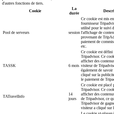
d'autres fonctions de tiers.
La
Cookie
Descr
durée
Ce cookie est mis en
fournisseur Tripadvi
utilisé pour le suivi d
Pool de serveurs
session
l'affichage de conten
provenant de TripAd
paiement de commiss
etc.
Ce cookie est défini 
Tripadvisor. Ce cooki
afficher des contenu
TASSK
6 mois
visiteur de Tripadvis
également de savoir s
cliqué sur la publicit
le paiement de Tripa
Ce cookie est placé p
Tripadvisor. Ce cooki
14
afficher des contenus
TATravelInfo
jours
de Tripadvisor, ce q
Tripadvisor de gagner
visiteur a cliqué sur 
Le cookie yt-player-