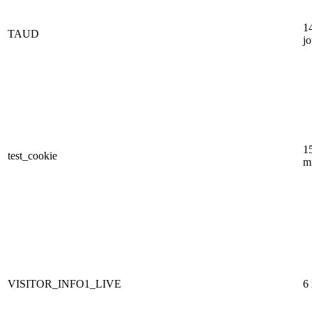
1
TAUD
jo
1
test_cookie
m
VISITOR_INFO1_LIVE
6