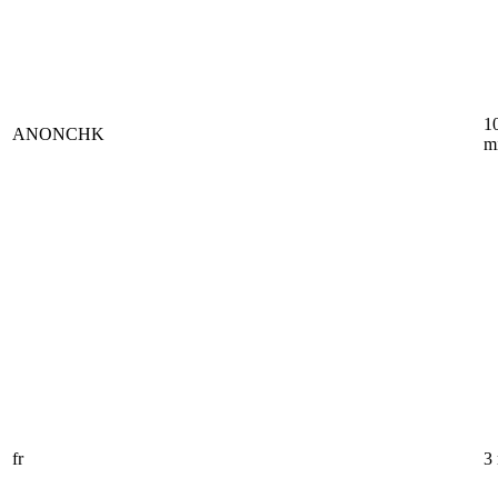
1
ANONCHK
m
fr
3