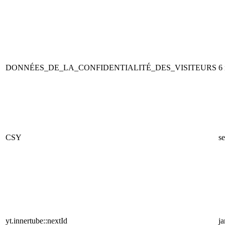
DONNÉES_DE_LA_CONFIDENTIALITÉ_DES_VISITEURS
6
CSY
se
yt.innertube::nextId
j