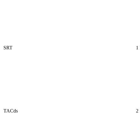
SRT
1
TACds
2