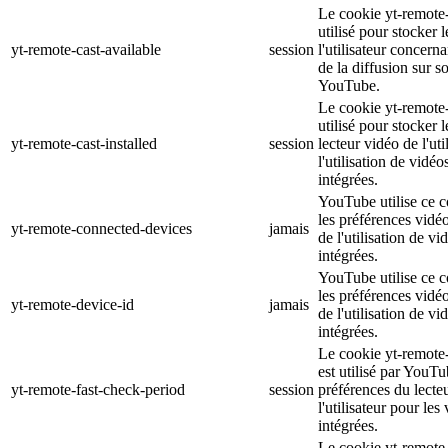
Le cookie yt-remote-
utilisé pour stocker 
yt-remote-cast-available
session
l'utilisateur concerna
de la diffusion sur s
YouTube.
Le cookie yt-remote-c
utilisé pour stocker 
yt-remote-cast-installed
session
lecteur vidéo de l'uti
l'utilisation de vid
intégrées.
YouTube utilise ce c
les préférences vidéo 
yt-remote-connected-devices
jamais
de l'utilisation de 
intégrées.
YouTube utilise ce c
les préférences vidéo 
yt-remote-device-id
jamais
de l'utilisation de 
intégrées.
Le cookie yt-remote
est utilisé par YouTu
yt-remote-fast-check-period
session
préférences du lecte
l'utilisateur pour le
intégrées.
Le cookie yt-remote-