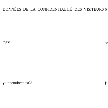
DONNÉES_DE_LA_CONFIDENTIALITÉ_DES_VISITEURS
6
CSY
se
yt.innertube::nextId
j