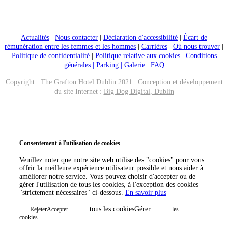
Actualités
|
Nous contacter
|
Déclaration d'accessibilité
|
Écart de
rémunération entre les femmes et les hommes
|
Carrières
|
Où nous trouver
|
Politique de confidentialité
|
Politique relative aux cookies
|
Conditions
générales |
Parking
|
Galerie
|
FAQ
Copyright : The Grafton Hotel Dublin 2021 | Conception et développement
du site Internet :
Big Dog Digital, Dublin
Appeler maintenant
Réserver
Consentement à l'utilisation de cookies
Veuillez noter que notre site web utilise des "cookies" pour vous
offrir la meilleure expérience utilisateur possible et nous aider à
améliorer notre service. Vous pouvez choisir d'accepter ou de
gérer l'utilisation de tous les cookies, à l'exception des cookies
"strictement nécessaires" ci-dessous.
En savoir plus
tous les cookiesGérer
RejeterAccepter
les
cookies