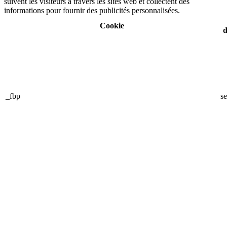
suivent les visiteurs à travers les sites web et collectent des
informations pour fournir des publicités personnalisées.
Cookie
d
_fbp
se