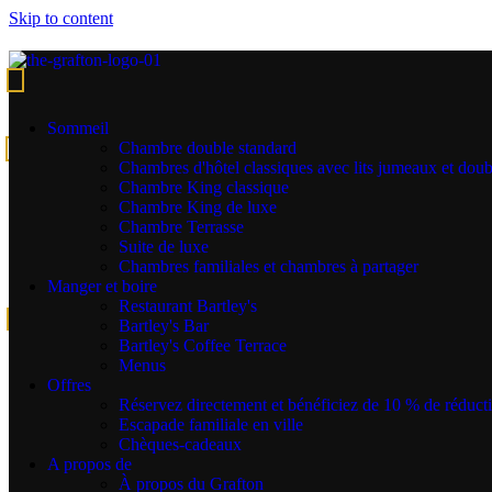
Skip to content
Chambre King classique
Une récompense bienvenue à la fin d'une longue journée
Sommeil
Chambre double standard
Réserver
Chambres d'hôtel classiques avec lits jumeaux et doub
Chambre King classique
Book Direct and find the best rates!
Chambre King de luxe
Chambre Terrasse
After
exploring Dublin
and all the City has to offer, relax and
Suite de luxe
unwind in our beautifully designed art-deco inspired ‘Classic King
Chambres familiales et chambres à partager
Room’, with a lavish king-sized bed and crisp cotton linen sheets.
Manger et boire
Restaurant Bartley's
Offres spéciales
Bartley's Bar
Bartley's Coffee Terrace
Principales caractéristiques et facilités :
Menus
Offres
Réservez directement et bénéficiez de 10 % de réduct
Escapade familiale en ville
Taille des chambres de 24 m² | 258 sqft
Chèques-cadeaux
A propos de
À propos du Grafton