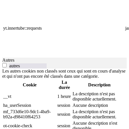
yt.innertube::requests
j
Autres
autres
Les autres cookies non classés sont ceux qui sont en cours d'analyse
et qui n'ont pas encore été classés dans une catégorie.
La
Cookie
Description
durée
La description n'est pas
__vt
1 heure
disponible actuellement.
ha_userSession
session
Aucune description
mf_733d6e10-9dc1-4ba9-
La description n'est pas
session
b92a-d98410f64253
disponible actuellement.
Aucune description n'est
ot-cookie-check
session
disponible.