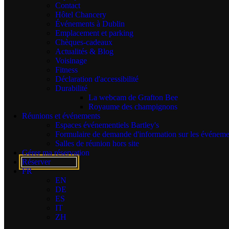
Contact
Lit King
Hôtel Chancery
Événements à Dublin
Emplacement et parking
Smart TV 43" avec Chromecast
Chèques-cadeaux
Actualités & Blog
Voisinage
Fitness
Wi-Fi gratuit
Déclaration d'accessibilité
Durabilité
La webcam de Grafton Bee
Royaume des champignons
Climatisation à réglage individuel
Réunions et événements
Espaces événementiels Bartley's
Formulaire de demande d'information sur les événeme
Salles de réunion hors site
Douche à l'italienne
Gérer ma réservation
Réserver
FR
Thé et café
EN
DE
ES
IT
Malin+Goetz Toiletries
ZH