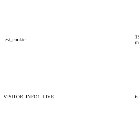
1
test_cookie
m
VISITOR_INFO1_LIVE
6