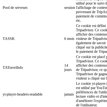
utilisé pour le suivi d
Pool de serveurs
session
l'affichage de conten
provenant de TripAd
paiement de commiss
etc.
Ce cookie est défini 
Tripadvisor. Ce cooki
afficher des contenu
TASSK
6 mois
visiteur de Tripadvis
également de savoir s
cliqué sur la publicit
le paiement de Tripa
Ce cookie est placé p
Tripadvisor. Ce cooki
14
afficher des contenus
TATravelInfo
jours
de Tripadvisor, ce q
Tripadvisor de gagner
visiteur a cliqué sur 
Le cookie yt-player-
est utilisé par YouTu
préférences de l'util
yt-player-headers-readable
jamais
lecture vidéo et d'int
d'améliorer l'expéri
de l'utilisateur.