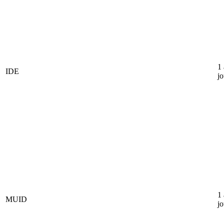
1
IDE
jo
1
MUID
jo