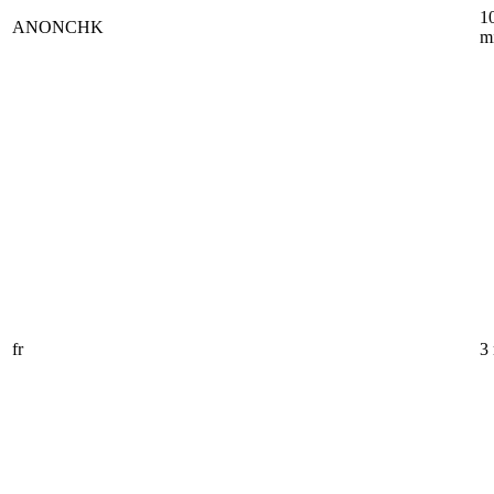
1
ANONCHK
m
fr
3