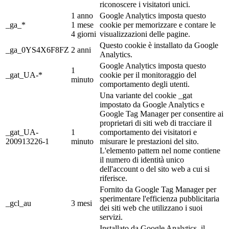
riconoscere i visitatori unici.
1 anno
Google Analytics imposta questo
_ga_*
1 mese
cookie per memorizzare e contare le
4 giorni
visualizzazioni delle pagine.
Questo cookie è installato da Google
_ga_0YS4X6F8FZ
2 anni
Analytics.
Google Analytics imposta questo
1
_gat_UA-*
cookie per il monitoraggio del
minuto
comportamento degli utenti.
Una variante del cookie _gat
impostato da Google Analytics e
Google Tag Manager per consentire ai
proprietari di siti web di tracciare il
_gat_UA-
1
comportamento dei visitatori e
200913226-1
minuto
misurare le prestazioni del sito.
L'elemento pattern nel nome contiene
il numero di identità unico
dell'account o del sito web a cui si
riferisce.
Fornito da Google Tag Manager per
sperimentare l'efficienza pubblicitaria
_gcl_au
3 mesi
dei siti web che utilizzano i suoi
servizi.
Installato da Google Analytics, il