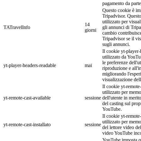
pagamento da parte 
Questo cookie è im
Tripadvisor. Quest
utilizzato per visual
14
TATravelInfo
gli annunci di Tripa
giorni
cambio contribuisc
Tripadvisor se il vis
sugli annunci.
Il cookie yt-player
utilizzato da YouT
le preferenze dell'ut
yt-player-headers-readable
mai
riproduzione e all'i
migliorando l'esper
visualizzazione dell
Il cookie yt-remote
utilizzato per memo
yt-remote-cast-available
sessione
dell'utente in merito
del casting sul prop
YouTube.
Il cookie yt-remote-
utilizzato per memo
yt-remote-cast-installato
sessione
del lettore video del
video YouTube inco
YouTube imposta q