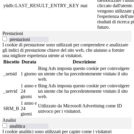
memorizzare l'ultimo
ytidb::LAST_RESULT_ENTRY_KEY
mai
cliccato dall'utente
vengono utilizzate 
l'esperienza dell'ut
risultati di ricerca p
futuro.
Prestazioni
prestazioni
I cookie di prestazione sono utilizzati per comprendere e analizzare
gli indici di prestazione chiave del sito web, che aiutano a fornire
una migliore esperienza utente ai visitatori.
Biscotto
Durata
Descrizione
Bing Ads imposta questo cookie per coinvolgere
_uetsid
1 giorno
un utente che ha precedentemente visitato il sito
web.
1 anno e
Bing Ads imposta questo cookie per coinvolgere
_uetvid
24
un utente che ha precedentemente visitato il sito
giorni
web.
1 anno e
Utilizzato da Microsoft Advertising come ID
SRM_B
24
univoco per i visitatori.
giorni
Analisi
analitica
I cookie analitici sono utilizzati per capire come i visitatori