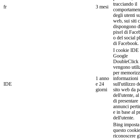
tracciando il
fr
3 mesi
comportamen
degli utenti s
web, sui siti 
dispongono d
pixel di Fac
o del social p
di Facebook.
I cookie IDE 
Google
DoubleClick
vengono utili
per memorizz
1 anno
informazioni
IDE
e 24
sull'utilizzo d
giorni
sito web da p
dell'utente, al
di presentare
annunci perti
e in base al p
dell'utente.
Bing imposta
questo cookie
riconoscere gl