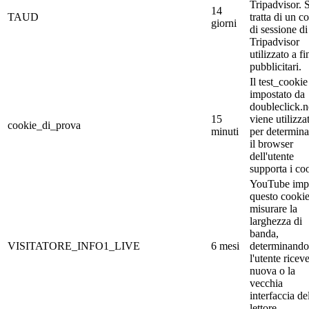
Tripadvisor. S
14
TAUD
tratta di un c
giorni
di sessione di
Tripadvisor
utilizzato a fi
pubblicitari.
Il test_cookie
impostato da
doubleclick.n
15
viene utilizza
cookie_di_prova
minuti
per determina
il browser
dell'utente
supporta i co
YouTube imp
questo cookie
misurare la
larghezza di
banda,
VISITATORE_INFO1_LIVE
6 mesi
determinando
l'utente riceve
nuova o la
vecchia
interfaccia de
lettore.