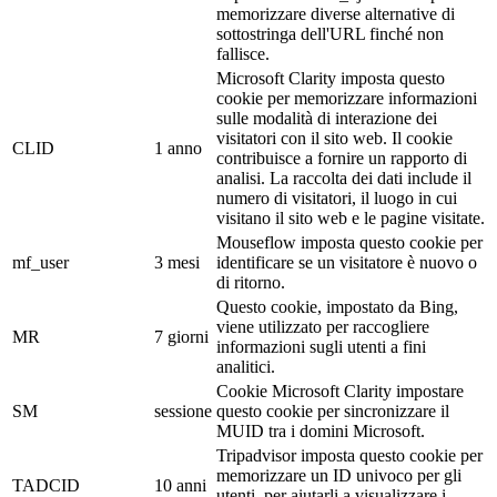
memorizzare diverse alternative di
sottostringa dell'URL finché non
fallisce.
Microsoft Clarity imposta questo
cookie per memorizzare informazioni
sulle modalità di interazione dei
visitatori con il sito web. Il cookie
CLID
1 anno
contribuisce a fornire un rapporto di
analisi. La raccolta dei dati include il
numero di visitatori, il luogo in cui
visitano il sito web e le pagine visitate.
Mouseflow imposta questo cookie per
mf_user
3 mesi
identificare se un visitatore è nuovo o
di ritorno.
Questo cookie, impostato da Bing,
viene utilizzato per raccogliere
MR
7 giorni
informazioni sugli utenti a fini
analitici.
Cookie Microsoft Clarity impostare
SM
sessione
questo cookie per sincronizzare il
MUID tra i domini Microsoft.
Tripadvisor imposta questo cookie per
memorizzare un ID univoco per gli
TADCID
10 anni
utenti, per aiutarli a visualizzare i