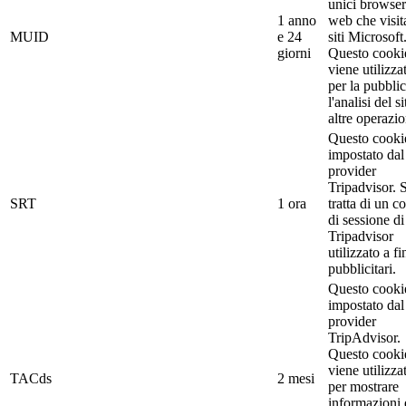
unici browser
1 anno
web che visit
MUID
e 24
siti Microsoft
giorni
Questo cooki
viene utilizza
per la pubblic
l'analisi del si
altre operazio
Questo cooki
impostato dal
provider
Tripadvisor. S
SRT
1 ora
tratta di un c
di sessione di
Tripadvisor
utilizzato a fi
pubblicitari.
Questo cooki
impostato dal
provider
TripAdvisor.
Questo cooki
viene utilizza
TACds
2 mesi
per mostrare
informazioni 