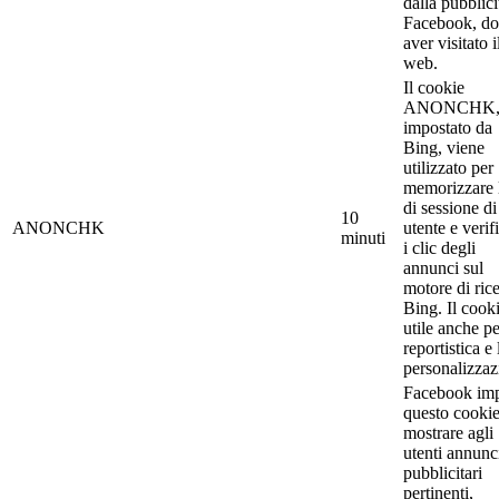
dalla pubblici
Facebook, d
aver visitato i
web.
Il cookie
ANONCHK
impostato da
Bing, viene
utilizzato per
memorizzare 
di sessione di
10
ANONCHK
utente e verif
minuti
i clic degli
annunci sul
motore di ric
Bing. Il cook
utile anche pe
reportistica e 
personalizzaz
Facebook im
questo cookie
mostrare agli
utenti annunc
pubblicitari
pertinenti,