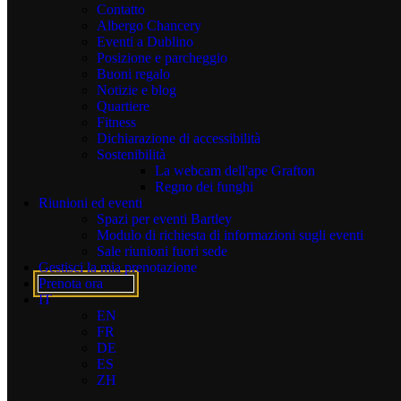
Contatto
Un mini-frigo con bottiglie d'acqua in omaggio.
Albergo Chancery
Eventi a Dublino
.
Posizione e parcheggio
Buoni regalo
It’s your
Dublin hotel
room for the night—use it however you like it.
Notizie e blog
Each of our 128 contemporary guestrooms are modern, 1920’s art-
Quartiere
deco-inspired rooms with different room configurations. Choose
Fitness
from:
Dichiarazione di accessibilità
Camere Classic King.
Sostenibilità
Camere doppie e matrimoniali classiche.
La webcam dell'ape Grafton
Camere Deluxe King e Twin.
Regno dei funghi
Camere accessibili.
Riunioni ed eventi
Le camere a castello sono ideali per la condivisione o
Spazi per eventi Bartley
come camera familiare aggiuntiva.
Modulo di richiesta di informazioni sugli eventi
Camere familiari che possono ospitare fino a sei persone.
Sale riunioni fuori sede
The Multi-sharing Rooms are perfect for groups sharing
Gestisci la mia prenotazione
for four to six guests.
Prenota ora
Camere con terrazza e balcone privato.
IT
Studio Suite con balcone e splendida vista sulla città.
EN
FR
.
DE
ES
ZH