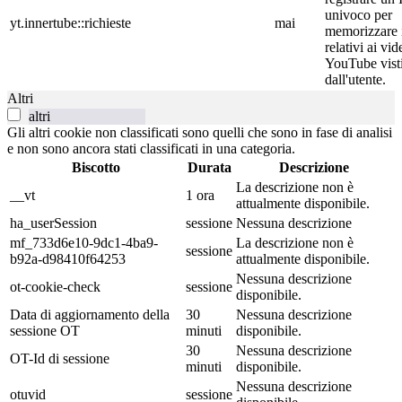
univoco per
yt.innertube::richieste
mai
memorizzare i
relativi ai vid
YouTube vist
dall'utente.
Altri
altri
Gli altri cookie non classificati sono quelli che sono in fase di analisi
e non sono ancora stati classificati in una categoria.
Biscotto
Durata
Descrizione
La descrizione non è
__vt
1 ora
attualmente disponibile.
ha_userSession
sessione
Nessuna descrizione
mf_733d6e10-9dc1-4ba9-
La descrizione non è
sessione
b92a-d98410f64253
attualmente disponibile.
Nessuna descrizione
ot-cookie-check
sessione
disponibile.
Data di aggiornamento della
30
Nessuna descrizione
sessione OT
minuti
disponibile.
30
Nessuna descrizione
OT-Id di sessione
minuti
disponibile.
Nessuna descrizione
otuvid
sessione