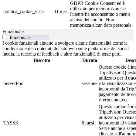
GDPR Cookie Consent ed è
utilizzato per memorizzare se
politica_cookie_vista
11 mesi
l'utente ha acconsentito o meno
all'uso dei cookie. Non
memorizza alcun dato personale.
Funzionale
funzionale
I cookie funzionali aiutano a svolgere alcune funzionalità come la
condivisione dei contenuti del sito web sulle piattaforme dei social
media, la raccolta di feedback e altre funzionalità di terze parti.
Biscotto
Durata
Descr
Questo cookie è imp
Tripadvisor. Quest
utilizzato per il tra
ServerPool
sessione
e la visualizzazione
incorporati da Trip
pagamento delle co
riferimento, ecc.
Questo cookie è im
Tripadvisor. Quest
utilizzato per visua
TASSK
6 mesi
incorporati al visit
Serve anche a sapere
cliccato sull'annunci