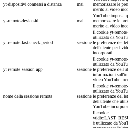
yt-dispositivi connessi a distanza
mai
memorizzare le pref
merito ai video inc
YouTube imposta q
yt-remote-device-id
mai
memorizzare le pref
merito ai video inc
Il cookie yt-remote
utilizzato da YouT
yt-remote-fast-check-period
sessione
le preferenze del le
dell'utente per i v
incorporati.
Il cookie yt-remote
utilizzato da YouT
yt-remote-session-app
sessione
le preferenze dell'ut
informazioni sull'int
video YouTube inco
Il cookie yt-remote
utilizzato da YouT
nome della sessione remota
sessione
le preferenze del le
dell'utente che util
YouTube incorpora
Il cookie
ytidb::LAST_R
è utilizzato da You