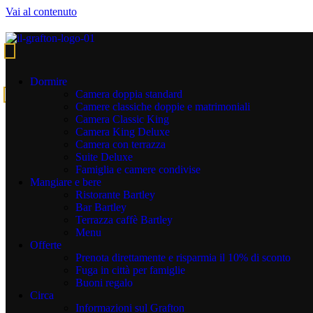
Vai al contenuto
Hotel rooms Dublin
View Luxurious Rooms & Hotel Suites in Dublin
Dormire
Camera doppia standard
Prenota ora
Camere classiche doppie e matrimoniali
Camera Classic King
A Welcome Reward at the End of a Long Day!
Camera King Deluxe
Camera con terrazza
The Perfect Place to Rest your Weary Head! Admire stunning
Suite Deluxe
skyline views of Dublin afforded by the floor-to-ceiling windows,
Famiglia e camere condivise
and take advantage of the wonderful bedroom amenities at The
Mangiare e bere
Grafton which include:
Ristorante Bartley
Bar Bartley
Docce walk-in.
Terrazza caffè Bartley
Soffici accappatoi e pantofole nelle camere e suite
Menu
Deluxe.
Offerte
Biancheria da letto ad alto numero di fili.
Prenota direttamente e risparmia il 10% di sconto
Televisori HD a schermo piatto con capacità di Chrome
Fuga in città per famiglie
casting.
Buoni regalo
Armadi a muro aperti.
Circa
Scrivania con comoda seduta e luce da tavolo.
Informazioni sul Grafton
Tea and coffee-making facilities.