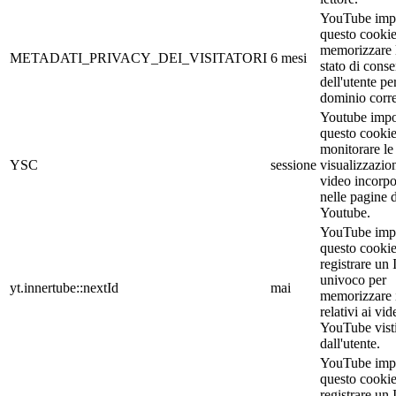
YouTube imp
questo cookie
memorizzare 
METADATI_PRIVACY_DEI_VISITATORI
6 mesi
stato di cons
dell'utente per
dominio corre
Youtube impo
questo cookie
monitorare le
YSC
sessione
visualizzazion
video incorpo
nelle pagine d
Youtube.
YouTube imp
questo cookie
registrare un
univoco per
yt.innertube::nextId
mai
memorizzare i
relativi ai vid
YouTube vist
dall'utente.
YouTube imp
questo cookie
registrare un