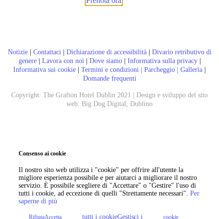
Prenota ora
Notizie
|
Contattaci
|
Dichiarazione di accessibilità
|
Divario retributivo di
genere
|
Lavora con noi
|
Dove siamo
|
Informativa sulla privacy
|
Informativa sui cookie
|
Termini e condizioni |
Parcheggio
|
Galleria
|
Domande frequenti
Copyright: The Grafton Hotel Dublin 2021 | Design e sviluppo del sito
web:
Big Dog Digital, Dublino
Chiama ora
Prenota ora
Consenso ai cookie
Il nostro sito web utilizza i "cookie" per offrire all'utente la
migliore esperienza possibile e per aiutarci a migliorare il nostro
servizio. È possibile scegliere di "Accettare" o "Gestire" l'uso di
tutti i cookie, ad eccezione di quelli "Strettamente necessari".
Per
saperne di più
tutti i cookieGestisci i
RifiutaAccetta
cookie