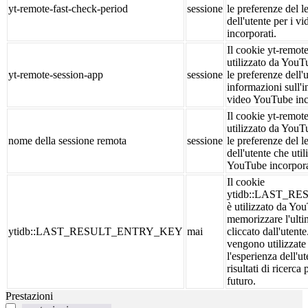
yt-remote-fast-check-period
sessione
le preferenze del l
dell'utente per i 
incorporati.
Il cookie yt-remot
utilizzato da You
yt-remote-session-app
sessione
le preferenze dell'u
informazioni sull'in
video YouTube inc
Il cookie yt-remot
utilizzato da You
nome della sessione remota
sessione
le preferenze del l
dell'utente che uti
YouTube incorpora
Il cookie
ytidb::LAST_R
è utilizzato da Yo
memorizzare l'ultim
ytidb::LAST_RESULT_ENTRY_KEY
mai
cliccato dall'utent
vengono utilizzate
l'esperienza dell'u
risultati di ricerca 
futuro.
Prestazioni