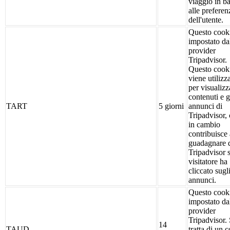
viaggio in b
alle preferen
dell'utente.
Questo cook
impostato da
provider
Tripadvisor.
Questo cook
viene utilizz
per visualizz
contenuti e g
TART
5 giorni
annunci di
Tripadvisor,
in cambio
contribuisce 
guadagnare 
Tripadvisor s
visitatore ha
cliccato sugl
annunci.
Questo cook
impostato da
provider
Tripadvisor. 
14
TAUD
tratta di un 