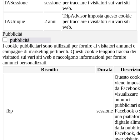
TASessione
sessione
per tracciare i visitatori sui vari siti
web.
TripAdvisor imposta questo cookie
TAUnique
2 anni
per tracciare i visitatori sui vari siti
web.
Pubblicità
pubblicità
I cookie pubblicitari sono utilizzati per fornire ai visitatori annunci e
campagne di marketing pertinenti. Questi cookie tengono traccia dei
visitatori sui vari siti web e raccolgono informazioni per fornire
annunci personalizzati.
Biscotto
Durata
Descrizi
Questo cook
viene impost
da Facebook
visualizzare
annunci
pubblicitari 
_fbp
sessione
Facebook o 
una piattafo
digitale alim
dalla pubblic
Facebook, d
aver visitato 