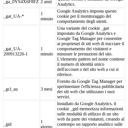
_ga_0YS4X6F8FZ
2 anni
Analytics.
Google Analytics imposta questo
1
_gat_UA-*
cookie per il monitoraggio del
minuto
comportamento degli utenti.
Una variante del cookie _gat
impostato da Google Analytics e
Google Tag Manager per consentire
ai proprietari di siti web di tracciare il
_gat_UA-
1
comportamento dei visitatori e
200913226-1
minuto
misurare le prestazioni del sito.
L'elemento pattern nel nome contiene
il numero di identità unico
dell'account o del sito web a cui si
riferisce.
Fornito da Google Tag Manager per
sperimentare l'efficienza pubblicitaria
_gcl_au
3 mesi
dei siti web che utilizzano i suoi
servizi.
Installato da Google Analytics, il
cookie _gid memorizza informazioni
sulle modalità di utilizzo di un sito
web da parte dei visitatori, creando al
1
_gid
contempo un rapporto analitico sulle
giorno