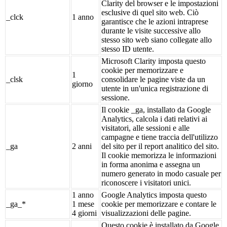
Clarity del browser e le impostazioni
esclusive di quel sito web. Ciò
_clck
1 anno
garantisce che le azioni intraprese
durante le visite successive allo
stesso sito web siano collegate allo
stesso ID utente.
Microsoft Clarity imposta questo
cookie per memorizzare e
1
_clsk
consolidare le pagine viste da un
giorno
utente in un'unica registrazione di
sessione.
Il cookie _ga, installato da Google
Analytics, calcola i dati relativi ai
visitatori, alle sessioni e alle
campagne e tiene traccia dell'utilizzo
_ga
2 anni
del sito per il report analitico del sito.
Il cookie memorizza le informazioni
in forma anonima e assegna un
numero generato in modo casuale per
riconoscere i visitatori unici.
1 anno
Google Analytics imposta questo
_ga_*
1 mese
cookie per memorizzare e contare le
4 giorni
visualizzazioni delle pagine.
Questo cookie è installato da Google