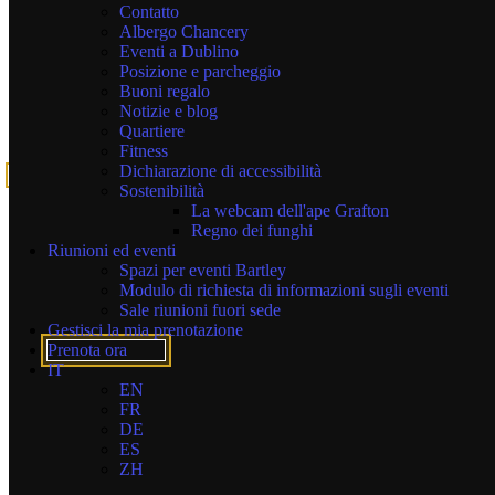
Contatto
Each of our two suites features its own private terrace the perfect
Albergo Chancery
spot to unwind with a cocktail or a glass of bubbly before heading
Eventi a Dublino
out to explore the city. These spacious rooms offer extra living space
Posizione e parcheggio
and direct access to the terrace, along with thoughtful upgraded
Buoni regalo
touches to make your stay even more comfortable.
Notizie e blog
Quartiere
Book direct for the best rates on luxury hotel suites in Dublin City.
Fitness
Dichiarazione di accessibilità
Prenota ora
Sostenibilità
La webcam dell'ape Grafton
Caratteristiche e servizi principali:
Regno dei funghi
Riunioni ed eventi
Spazi per eventi Bartley
Room Size between 34 sqm and 37 sqm | 365 & 398sqft
Modulo di richiesta di informazioni sugli eventi
Sale riunioni fuori sede
Gestisci la mia prenotazione
Prenota ora
Super King
IT
EN
FR
DE
TV a schermo piatto da 43 pollici con Chromecast
ES
ZH