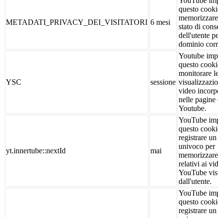
YouTube im
questo cooki
memorizzare
METADATI_PRIVACY_DEI_VISITATORI
6 mesi
stato di con
dell'utente pe
dominio corr
Youtube imp
questo cooki
monitorare l
YSC
sessione
visualizzazio
video incorp
nelle pagine 
Youtube.
YouTube im
questo cooki
registrare un
univoco per
yt.innertube::nextId
mai
memorizzare 
relativi ai vi
YouTube vis
dall'utente.
YouTube im
questo cooki
registrare un