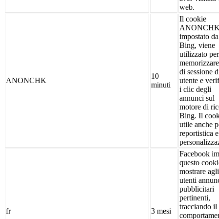
web.
Il cookie
ANONCHK
impostato da
Bing, viene
utilizzato per
memorizzare
di sessione d
10
ANONCHK
utente e veri
minuti
i clic degli
annunci sul
motore di ri
Bing. Il cook
utile anche p
reportistica e
personalizza
Facebook im
questo cooki
mostrare agli
utenti annun
pubblicitari
pertinenti,
tracciando il
fr
3 mesi
comportame