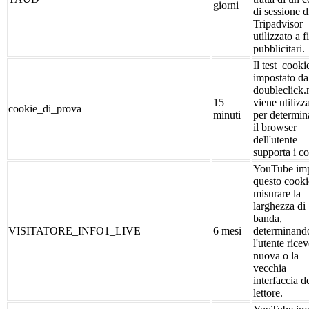
giorni
di sessione d
Tripadvisor
utilizzato a f
pubblicitari.
Il test_cooki
impostato da
doubleclick.
15
viene utilizz
cookie_di_prova
minuti
per determin
il browser
dell'utente
supporta i co
YouTube im
questo cooki
misurare la
larghezza di
banda,
VISITATORE_INFO1_LIVE
6 mesi
determinand
l'utente ricev
nuova o la
vecchia
interfaccia d
lettore.