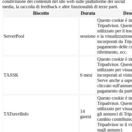
condivisione dei contenuti del sito web sulle piattaforme dei social
media, la raccolta di feedback e altre funzionalità di terze parti.
Biscotto
Durata
Desc
Questo cookie è im
Tripadvisor. Quest
utilizzato per il tr
ServerPool
sessione
e la visualizzazion
incorporati da Tri
pagamento delle c
riferimento, ecc.
Questo cookie è im
Tripadvisor. Quest
utilizzato per visua
TASSK
6 mesi
incorporati al visi
Serve anche a saper
cliccato sull'annunc
pagamento da parte
Questo cookie è im
Tripadvisor. Quest
utilizzato per visua
14
TATravelInfo
gli annunci di Trip
giorni
cambio contribuis
Tripadvisor se il vi
sugli annunci.