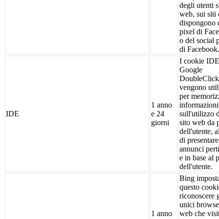
degli utenti s
web, sui siti
dispongono 
pixel di Fac
o del social 
di Facebook
I cookie IDE
Google
DoubleClick
vengono utili
per memoriz
1 anno
informazioni
IDE
e 24
sull'utilizzo 
giorni
sito web da 
dell'utente, a
di presentare
annunci pert
e in base al 
dell'utente.
Bing impost
questo cooki
riconoscere g
unici browse
1 anno
web che visi