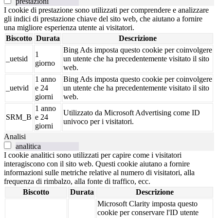
prestazioni
I cookie di prestazione sono utilizzati per comprendere e analizzare
gli indici di prestazione chiave del sito web, che aiutano a fornire
una migliore esperienza utente ai visitatori.
Biscotto
Durata
Descrizione
Bing Ads imposta questo cookie per coinvolgere
1
_uetsid
un utente che ha precedentemente visitato il sito
giorno
web.
1 anno
Bing Ads imposta questo cookie per coinvolgere
_uetvid
e 24
un utente che ha precedentemente visitato il sito
giorni
web.
1 anno
Utilizzato da Microsoft Advertising come ID
SRM_B
e 24
univoco per i visitatori.
giorni
Analisi
analitica
I cookie analitici sono utilizzati per capire come i visitatori
interagiscono con il sito web. Questi cookie aiutano a fornire
informazioni sulle metriche relative al numero di visitatori, alla
frequenza di rimbalzo, alla fonte di traffico, ecc.
Biscotto
Durata
Descrizione
Microsoft Clarity imposta questo
cookie per conservare l'ID utente