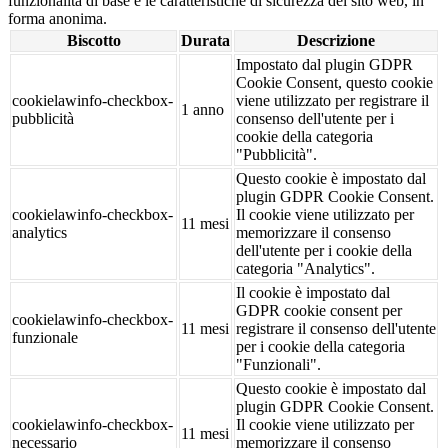
funzionalità di base e le caratteristiche di sicurezza del sito web, in
forma anonima.
Biscotto
Durata
Descrizione
Impostato dal plugin GDPR
Cookie Consent, questo cookie
cookielawinfo-checkbox-
viene utilizzato per registrare il
1 anno
pubblicità
consenso dell'utente per i
cookie della categoria
"Pubblicità".
Questo cookie è impostato dal
plugin GDPR Cookie Consent.
cookielawinfo-checkbox-
Il cookie viene utilizzato per
11 mesi
analytics
memorizzare il consenso
dell'utente per i cookie della
categoria "Analytics".
Il cookie è impostato dal
GDPR cookie consent per
cookielawinfo-checkbox-
11 mesi
registrare il consenso dell'utente
funzionale
per i cookie della categoria
"Funzionali".
Questo cookie è impostato dal
plugin GDPR Cookie Consent.
cookielawinfo-checkbox-
Il cookie viene utilizzato per
11 mesi
necessario
memorizzare il consenso