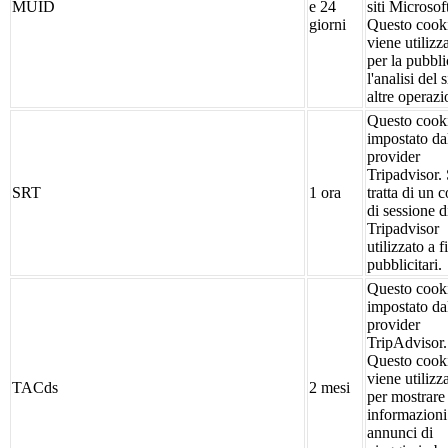
MUID
e 24
siti Microsof
giorni
Questo cook
viene utilizz
per la pubbli
l'analisi del s
altre operazi
Questo cook
impostato da
provider
Tripadvisor. 
SRT
1 ora
tratta di un 
di sessione d
Tripadvisor
utilizzato a f
pubblicitari.
Questo cook
impostato da
provider
TripAdvisor.
Questo cook
viene utilizz
TACds
2 mesi
per mostrare
informazioni
annunci di