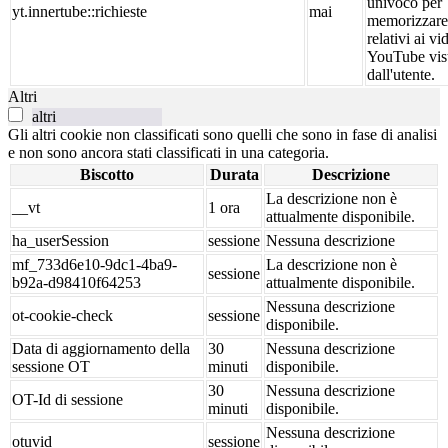
univoco per
yt.innertube::richieste
mai
memorizzare 
relativi ai vi
YouTube vis
dall'utente.
Altri
altri
Gli altri cookie non classificati sono quelli che sono in fase di analisi
e non sono ancora stati classificati in una categoria.
Biscotto
Durata
Descrizione
La descrizione non è
__vt
1 ora
attualmente disponibile.
ha_userSession
sessione
Nessuna descrizione
mf_733d6e10-9dc1-4ba9-
La descrizione non è
sessione
b92a-d98410f64253
attualmente disponibile.
Nessuna descrizione
ot-cookie-check
sessione
disponibile.
Data di aggiornamento della
30
Nessuna descrizione
sessione OT
minuti
disponibile.
30
Nessuna descrizione
OT-Id di sessione
minuti
disponibile.
Nessuna descrizione
otuvid
sessione