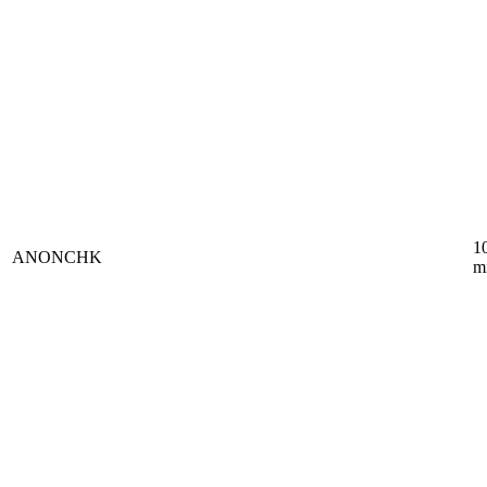
1
ANONCHK
m