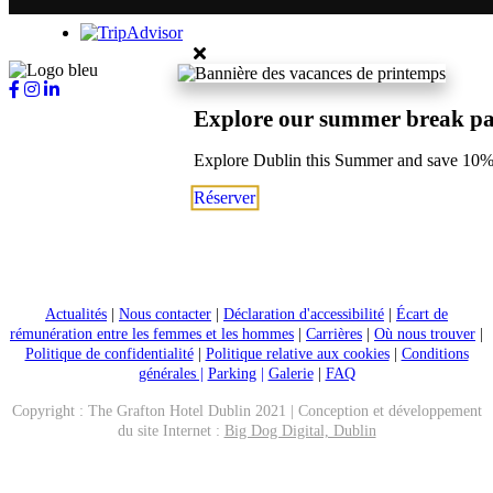
Explore our summer break p
Explore Dublin this Summer and save 10
Réserver
Actualités
|
Nous contacter
|
Déclaration d'accessibilité
|
Écart de
rémunération entre les femmes et les hommes
|
Carrières
|
Où nous trouver
|
Politique de confidentialité
|
Politique relative aux cookies
|
Conditions
générales |
Parking
|
Galerie
|
FAQ
Copyright : The Grafton Hotel Dublin 2021 | Conception et développement
du site Internet :
Big Dog Digital, Dublin
Appeler maintenant
Réserver