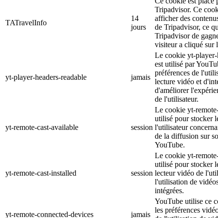
Ce cookie est placé p
Tripadvisor. Ce cooki
14
afficher des contenus
TATravelInfo
jours
de Tripadvisor, ce q
Tripadvisor de gagner
visiteur a cliqué sur 
Le cookie yt-player-
est utilisé par YouTu
préférences de l'util
yt-player-headers-readable
jamais
lecture vidéo et d'int
d'améliorer l'expéri
de l'utilisateur.
Le cookie yt-remote-
utilisé pour stocker 
yt-remote-cast-available
session
l'utilisateur concerna
de la diffusion sur s
YouTube.
Le cookie yt-remote-c
utilisé pour stocker 
yt-remote-cast-installed
session
lecteur vidéo de l'uti
l'utilisation de vid
intégrées.
YouTube utilise ce c
les préférences vidéo 
yt-remote-connected-devices
jamais