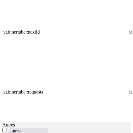
yt.innertube::nextId
j
yt.innertube::requests
j
Autres
autres