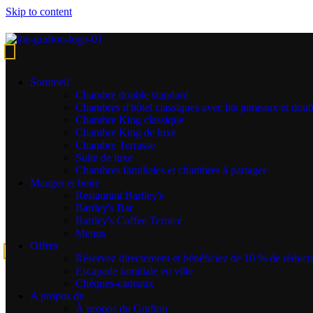
Skip to content
Rester plus longtemps et
économiser plus
Sommeil
Chambre double standard
Chambres d'hôtel classiques avec lits jumeaux et doub
Chambre King classique
Enjoy a Summer 5 or 7-night stay with our City Explorer offer.
Chambre King de luxe
Chambre Terrasse
Save up to
25%
off the best available rate
Suite de luxe
Breakfast each morning
Chambres familiales et chambres à partager
Free Cancellation up to 24 hours prior to arrival
Manger et boire
Check out our extended stay discounts
Restaurant Bartley's
Discounted parking
is available beside the hotel
Bartley's Bar
Bartley's Coffee Terrace
Menus
Offres
Réserver
Réservez directement et bénéficiez de 10 % de réduct
Escapade familiale en ville
Rester connecté
Chèques-cadeaux
A propos de
À propos du Grafton
Inscrivez-vous et soyez le premier à être informé de nos offres et