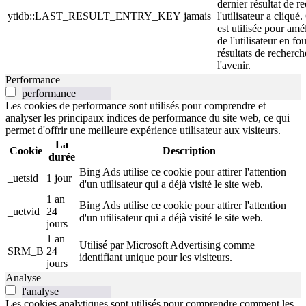
dernier résultat de r
ytidb::LAST_RESULT_ENTRY_KEY
jamais
l'utilisateur a cliqué
est utilisée pour amé
de l'utilisateur en fo
résultats de recherch
l'avenir.
Performance
performance
Les cookies de performance sont utilisés pour comprendre et
analyser les principaux indices de performance du site web, ce qui
permet d'offrir une meilleure expérience utilisateur aux visiteurs.
La
Cookie
Description
durée
Bing Ads utilise ce cookie pour attirer l'attention
_uetsid
1 jour
d'un utilisateur qui a déjà visité le site web.
1 an
Bing Ads utilise ce cookie pour attirer l'attention
_uetvid
24
d'un utilisateur qui a déjà visité le site web.
jours
1 an
Utilisé par Microsoft Advertising comme
SRM_B
24
identifiant unique pour les visiteurs.
jours
Analyse
l'analyse
Les cookies analytiques sont utilisés pour comprendre comment les