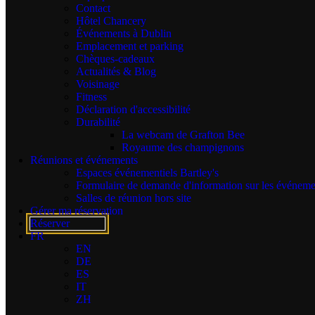
Contact
promotions exclusives !
Hôtel Chancery
Événements à Dublin
S'abonner
Emplacement et parking
Chèques-cadeaux
Actualités & Blog
Je consens à recevoir des offres exclusives
Voisinage
par e-mail
Fitness
Déclaration d'accessibilité
Durabilité
La webcam de Grafton Bee
L'HÔTEL GRAFTON
Royaume des champignons
31/32 Stephen Street Lower
Réunions et événements
Dublin 2
Espaces événementiels Bartley's
D02 WV05
Formulaire de demande d'information sur les événeme
Irlande
Salles de réunion hors site
Gérer ma réservation
Tel :
+353 1 255 2700
Réserver
FR
Courriel :
reservations.grafton@shgroup.ie
EN
DE
ES
IT
ZH