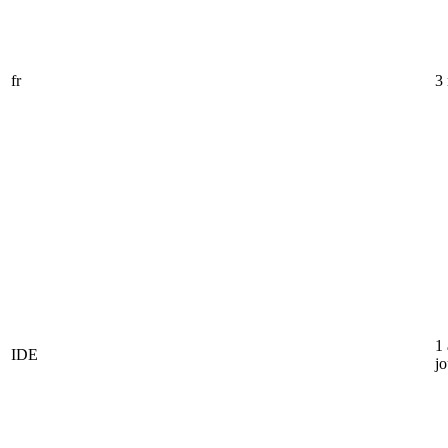
fr
3
1
IDE
jo