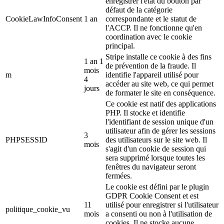
enregistrer l'état du bouton par
défaut de la catégorie
CookieLawInfoConsent
1 an
correspondante et le statut de
l'ACCP. Il ne fonctionne qu'en
coordination avec le cookie
principal.
Stripe installe ce cookie à des fins
1 an 1
de prévention de la fraude. Il
mois
m
identifie l'appareil utilisé pour
4
accéder au site web, ce qui permet
jours
de formater le site en conséquence.
Ce cookie est natif des applications
PHP. Il stocke et identifie
l'identifiant de session unique d'un
utilisateur afin de gérer les sessions
3
PHPSESSID
des utilisateurs sur le site web. Il
mois
s'agit d'un cookie de session qui
sera supprimé lorsque toutes les
fenêtres du navigateur seront
fermées.
Le cookie est défini par le plugin
GDPR Cookie Consent et est
11
utilisé pour enregistrer si l'utilisateur
politique_cookie_vu
mois
a consenti ou non à l'utilisation de
cookies. Il ne stocke aucune