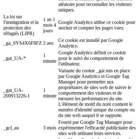
aléatoire pour reconnaître les visiteurs
uniques.
La loi sur
1 an 1
l'immigration et la
Google Analytics utilise ce cookie pour
mois 4
protection des
stocker et compter les pages vues.
jours
réfugiés (LIPR)
Ce cookie est installé par Google
_ga_0YS4X6F8FZ
2 ans
Analytics.
Google Analytics définit ce cookie
1
_gat_UA-*
pour le suivi du comportement de
minute
l'utilisateur.
Variante du cookie _gat mis en place
par Google Analytics et Google Tag
Manager pour permettre aux
propriétaires de sites web de suivre le
_gat_UA-
1
comportement des visiteurs et de
200913226-1
minute
mesurer les performances du site.
L'élément de motif du nom contient le
numéro d'identité unique du compte ou
du site web auquel il se rapporte.
Fourni par Google Tag Manager pour
_gcl_au
3 mois
expérimenter l'efficacité publicitaire des
sites web utilisant leurs services.