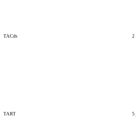
TACds
2
TART
5 