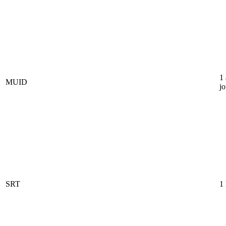
1
MUID
jo
SRT
1