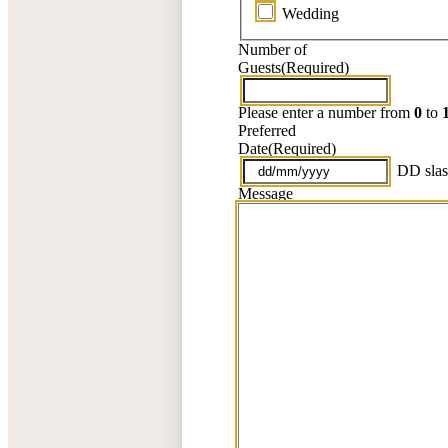
Wedding
Number of
Guests
(Required)
Please enter a number from
0
to
Preferred
Date
(Required)
DD sla
Message