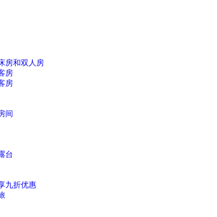
床房和双人房
客房
客房
房间
露台
享九折优惠
旅