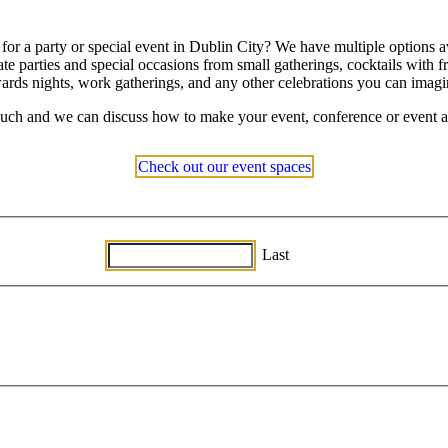
for a party or special event in Dublin City? We have multiple options a
te parties and special occasions from small gatherings, cocktails with 
ards nights, work gatherings, and any other celebrations you can imagi
ouch and we can discuss how to make your event, conference or event a
Check out our event spaces
名
Last