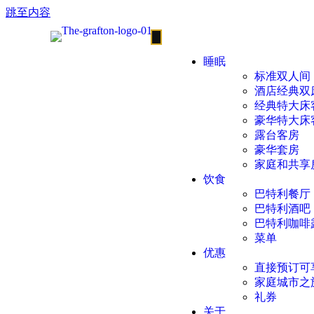
跳至内容
睡眠
标准双人间
酒店经典双
经典特大床
豪华特大床
露台客房
豪华套房
家庭和共享
饮食
巴特利餐厅
巴特利酒吧
巴特利咖啡
菜单
优惠
直接预订可
家庭城市之
礼券
关于