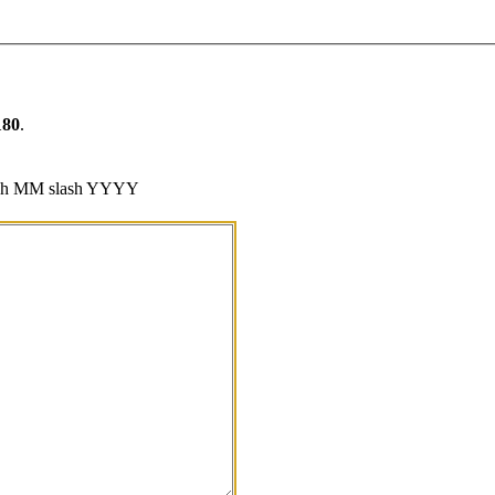
180
.
sh MM slash YYYY