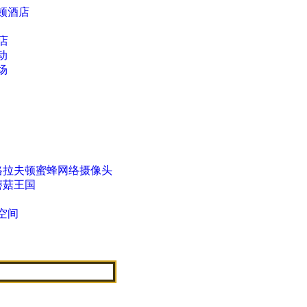
顿酒店
酒店
动
场
格拉夫顿蜜蜂网络摄像头
蘑菇王国
空间