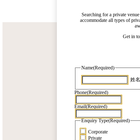
Searching for a private venue 
accommodate all types of priva
aw
Get in t
Name
(Required)
姓
Phone
(Required)
Email
(Required)
Enquiry Type
(Required)
Corporate
Private