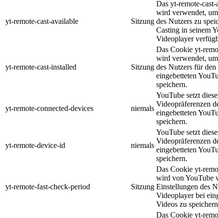
Das yt-remote-cast-
wird verwendet, um
yt-remote-cast-available
Sitzung
des Nutzers zu spei
Casting in seinem 
Videoplayer verfügba
Das Cookie yt-remot
wird verwendet, um
yt-remote-cast-installed
Sitzung
des Nutzers für den
eingebetteten YouT
speichern.
YouTube setzt diese
Videopräferenzen de
yt-remote-connected-devices
niemals
eingebetteten YouT
speichern.
YouTube setzt diese
Videopräferenzen de
yt-remote-device-id
niemals
eingebetteten YouT
speichern.
Das Cookie yt-remot
wird von YouTube v
yt-remote-fast-check-period
Sitzung
Einstellungen des N
Videoplayer bei ein
Videos zu speichern
Das Cookie yt-remo