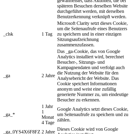
gewährleistet, dass Aktionen, die bei
späteren Besuchen derselben Website
durchgeführt werden, mit derselben
Benutzerkennung verknüpft werden.
Microsoft Clarity setzt dieses Cookie,
um die Seitenaufrufe eines Benutzers
_clsk
1 Tag
zu speichern und in einer einzigen
Sitzungsaufzeichnung
zusammenzufassen.
Das _ga-Cookie, das von Google
Analytics installiert wird, berechnet
Besucher-, Sitzungs- und
Kampagnendaten und verfolgt auch
die Nutzung der Website für den
_ga
2 Jahre
Analysebericht der Website. Das
Cookie speichert Informationen
anonym und weist eine zufällig
generierte Nummer zu, um eindeutige
Besucher zu erkennen.
1 Jahr
Google Analytics setzt dieses Cookie,
1
_ga_*
um Seitenaufrufe zu speichern und zu
Monat
zählen.
4 Tage
Dieses Cookie wird von Google
_ga_0YS4X6F8FZ
2 Jahre