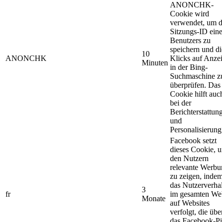
ANONCHK-
Cookie wird
verwendet, um d
Sitzungs-ID ein
Benutzers zu
speichern und di
10
ANONCHK
Klicks auf Anze
Minuten
in der Bing-
Suchmaschine z
überprüfen. Das
Cookie hilft auc
bei der
Berichterstattun
und
Personalisierung
Facebook setzt
dieses Cookie, 
den Nutzern
relevante Werbu
zu zeigen, indem
das Nutzerverha
3
fr
im gesamten We
Monate
auf Websites
verfolgt, die übe
das Facebook-Pi