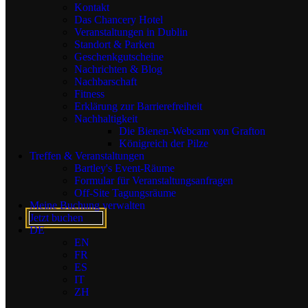
Kontakt
Das Chancery Hotel
Telefon
Veranstaltungen in Dublin
Standort & Parken
Geschenkgutscheine
Warum wollen Sie
Nachrichten & Blog
unserem
Nachbarschaft
dynamischen Team
Fitness
im Grafton
Erklärung zur Barrierefreiheit
beitreten?
*
Nachhaltigkeit
Die Bienen-Webcam von Grafton
Königreich der Pilze
Treffen & Veranstaltungen
Bartley's Event-Räume
Formular für Veranstaltungsanfragen
Off-Site Tagungsräume
Meine Buchung verwalten
Jetzt buchen
DE
EN
FR
ES
IT
ZH
Abteilung von