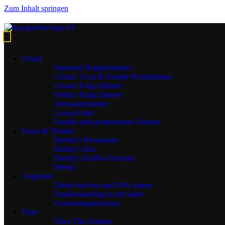
Zum Inhalt springen
Karriere
Schlaf
Standard-Doppelzimmer
Beginnen Sie Ihre Karriere im The
Classic Twin & Double Hotelzimmer
Grafton Hotel
Classic King Zimmer
Deluxe King Zimmer
Terrassenzimmer
Denken Sie über eine Karriere im Gastgewerbe nach? Wir sind
Luxus-Suite
immer auf der Suche nach engagierten und enthusiastischen
Familie und gemeinsame Zimmer
Menschen, die unser Team im The Grafton Hotel verstärken
Essen & Trinken
möchten.
Bartley's Restaurant
Bartley's Bar
Die Arbeit im The Grafton Hotel bietet viele Vorteile,
Bartley's Kaffee-Terrasse
Freundschaften und Möglichkeiten, die unsere Familie von
Menüs
Kollegen unterstützen.
Angebote
Direkt buchen und 10% sparen
Name
Familienausflug in die Stadt
Erste
Geschenkgutscheine
Zuletzt
Über
Über The Grafton
E-Mail
*